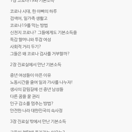
1장 코로나19와 기본소득
코로나 시대, 한 아빠의 하루
검색어, 일가족 생활고
코로나19를 막는 방법
신천지 코로나? 그들에게도 기본소득을
독감 할머니와 투잡 여성
사회적 거리 두기?
그들은 왜 코로나 검사를 거부할까?
2장 진료실에서 만난 기본소득
중년 여성들이 아픈 이유
노동시간을 줄여 일과 가사를 나누자!
생사의 갈림길에 선 중년 남성들
다른 꿈을 꿀 권리
인구 감소를 멈추는 방법?
안전한 나라 대한민국의 속사정
3장 진료실 밖에서 만난 기본소득