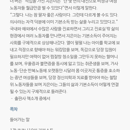
더 버는” 직업을 가진 지은이는 “단 몇 번의 대진으로 비정규 여성
노동자들 월급만큼 벌 수 있었다”면서 이렇게 말한다.
“그렇다. 나는 참 팔자 좋은 사람이다. 그런데 다르게 볼 수도 있다.
의사라는 자격 덕분에 이미 기본소득 받는 삶을 누리고 있었다고.”
국내와 해외에서 수많은 사람을 진료하면서 그리고 진료실 밖 삶의
현장에서 여러 노동자를 만나면서 지은이는 기본소득이 주어지는
사회를 구체적으로 상상해나갔다. 열이 펄펄 나는 아이를 학교에 보
내고 직장으로 향해야 하는 워킹맘을 보며, 독감으로 당장 입원이
필요하지만 여력이 없어 찜질방 청소일을 그만두지 못하는 할머니
를 보며, 우울증과 불면증을 동시에 앓고 있는 취준생을 보며, 가사
노동·단순 반복노동에 오랫동안 시달려 몸 이곳저곳 통증을 호소하
는 중년 여성들을 보며, 당장 정신의학과 치료를 받아야 하는 철탑
위 노동자들을 보며 지은이는 그들의 삶과 기본소득이 어떻게 연결
될 수 있는지 구체적으로 들려준다.
– 출판사 책소개 중에서
목차
들어가는 말