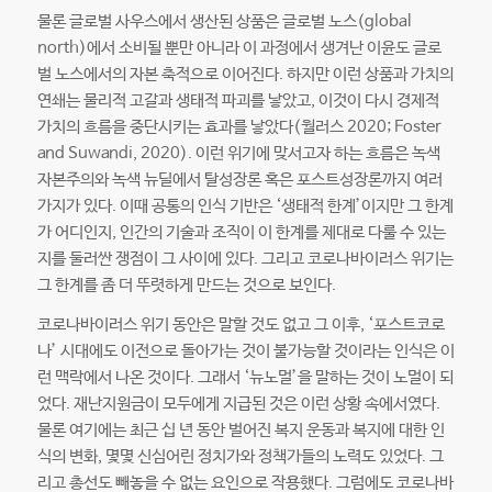
물론 글로벌 사우스에서 생산된 상품은 글로벌 노스(global
north)에서 소비될 뿐만 아니라 이 과정에서 생겨난 이윤도 글로
벌 노스에서의 자본 축적으로 이어진다. 하지만 이런 상품과 가치의
연쇄는 물리적 고갈과 생태적 파괴를 낳았고, 이것이 다시 경제적
가치의 흐름을 중단시키는 효과를 낳았다(월러스 2020; Foster
and Suwandi, 2020). 이런 위기에 맞서고자 하는 흐름은 녹색
자본주의와 녹색 뉴딜에서 탈성장론 혹은 포스트성장론까지 여러
가지가 있다. 이때 공통의 인식 기반은 ‘생태적 한계’이지만 그 한계
가 어디인지, 인간의 기술과 조직이 이 한계를 제대로 다룰 수 있는
지를 둘러싼 쟁점이 그 사이에 있다. 그리고 코로나바이러스 위기는
그 한계를 좀 더 뚜렷하게 만드는 것으로 보인다.
코로나바이러스 위기 동안은 말할 것도 없고 그 이후, ‘포스트코로
나’ 시대에도 이전으로 돌아가는 것이 불가능할 것이라는 인식은 이
런 맥락에서 나온 것이다. 그래서 ‘뉴노멀’을 말하는 것이 노멀이 되
었다. 재난지원금이 모두에게 지급된 것은 이런 상황 속에서였다.
물론 여기에는 최근 십 년 동안 벌어진 복지 운동과 복지에 대한 인
식의 변화, 몇몇 신심어린 정치가와 정책가들의 노력도 있었다. 그
리고 총선도 빼놓을 수 없는 요인으로 작용했다. 그럼에도 코로나바