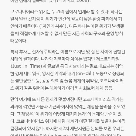
이런 점에서 설득력이 있다(데이비스, 2008).
코로나바이러스 위기는 두 가지 점에서 인재라 할 수 있다. 하나는
앞서 말한 것처럼 이 위기가 인간의 활동이 낳은 환경 파괴에서 기
인하기 때문이다(‘자연의 복수’). 다른 하나는 이런 위기가 발생했
을 때 적절하게 대처할 수 없게 만든 지금 사회의 구조와 운영 방식
때문이다.
특히 후자는 신자유주의라는 이름으로 지난 몇 십 년 사이에 진행된
사태의 결과이다. 나라와 지역마다 차이는 있지만 저스트인타임
(Just-In-Time)과 글로벌 공급 사슬이라는 말로 대표되는 취약
한 경제 네트워크, 영시간 계약과 대기(on-call) 노동으로 상징되
는 불안정한 노동, 공공 의료 및 돌봄 체계의 취약성, 코로나바이러
스 위기 같은 위험에는 대처하기 어려운 사회보험 체제 등등.
만약 여기에 또 다른 인재가 덧붙여진다면 코로나바이러스 위기는
과거에 겪었던 가뭄과 기근과 아사에 맞먹는 재앙을 불러올 수도 있
다. 그 재앙은 ‘이 위기에 어떻게 대처하는가’의 문제와 관련이 있
다. 코로나바이러스 위기에 대한 대처가 어떤 결과를 낳을지는 아직
결정되어 있지 않다. 하지만 제2차 재난지원금 논의를 보면 우리는
여전히 바이러스 이전(ante-virus)에 살고 있다는 생각이 든다.