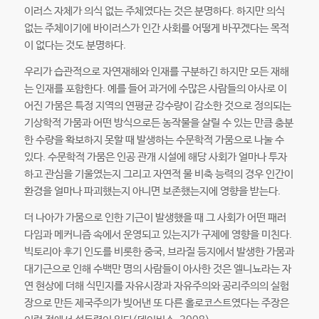
이러스 자체가 의식 없는 주체였다는 것은 분명하다. 하지만 의식
없는 주체이기에 바이러스가 인간 사회를 어떻게 바꾸겠다는 목적
이 없다는 것도 분명하다.
우리가 습관적으로 자연재해와 인재를 구분하긴 하지만 모든 재해
는 인재를 포함한다. 예를 들어 과거에 수많은 사람들의 아사로 이
어진 가뭄은 특정 지역의 연평균 강수량이 감소한 것으로 정의되는
기상학적 가뭄과 어떤 방식으로든 농작물을 살릴 수 있는 만큼 충분
한 수량을 확보하지 못할 때 발생하는 수문학적 가뭄으로 나눌 수
있다. 수문학적 가뭄은 인공 관개 시설에 해당 사회가 얼마나 투자
하고 관심을 기울였는지 그리고 자연적 물 비축 능력의 경우 인간이
환경을 얼마나 파괴했는지 아니면 보존했는지에 영향을 받는다.
더 나아가 가뭄으로 인한 기근이 발생했을 때 그 사회가 어떤 패러
다임과 메커니즘 속에서 운영되고 있는지가 구제에 영향을 미친다.
빅토리아 후기 인도를 비롯한 중국, 브라질 등지에서 발생한 가뭄과
대기근으로 인해 수백만 명의 사람들이 아사한 것은 엘니뇨라는 자
연 현상에 더해 식민지를 자유시장과 자유주의와 공리주의의 실험
장으로 만든 제국주의가 빚어낸 또 다른 홀로코스트였다는 주장은