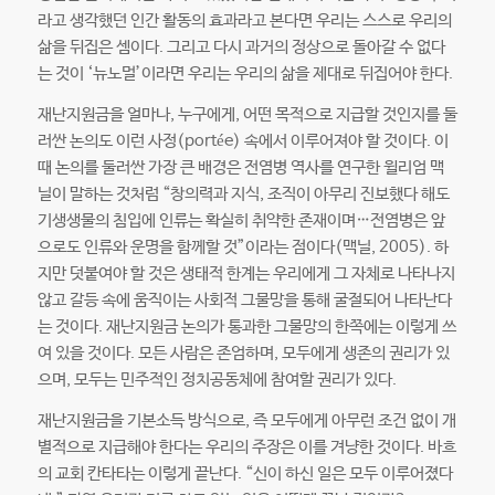
라고 생각했던 인간 활동의 효과라고 본다면 우리는 스스로 우리의
삶을 뒤집은 셈이다. 그리고 다시 과거의 정상으로 돌아갈 수 없다
는 것이 ‘뉴노멀’이라면 우리는 우리의 삶을 제대로 뒤집어야 한다.
재난지원금을 얼마나, 누구에게, 어떤 목적으로 지급할 것인지를 둘
러싼 논의도 이런 사정(portée) 속에서 이루어져야 할 것이다. 이
때 논의를 둘러싼 가장 큰 배경은 전염병 역사를 연구한 윌리엄 맥
닐이 말하는 것처럼 “창의력과 지식, 조직이 아무리 진보했다 해도
기생생물의 침입에 인류는 확실히 취약한 존재이며…전염병은 앞
으로도 인류와 운명을 함께할 것”이라는 점이다(맥닐, 2005). 하
지만 덧붙여야 할 것은 생태적 한계는 우리에게 그 자체로 나타나지
않고 갈등 속에 움직이는 사회적 그물망을 통해 굴절되어 나타난다
는 것이다. 재난지원금 논의가 통과한 그물망의 한쪽에는 이렇게 쓰
여 있을 것이다. 모든 사람은 존엄하며, 모두에게 생존의 권리가 있
으며, 모두는 민주적인 정치공동체에 참여할 권리가 있다.
재난지원금을 기본소득 방식으로, 즉 모두에게 아무런 조건 없이 개
별적으로 지급해야 한다는 우리의 주장은 이를 겨냥한 것이다. 바흐
의 교회 칸타타는 이렇게 끝난다. “신이 하신 일은 모두 이루어졌다