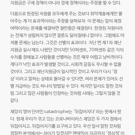
지원금은 구제 정책이 아니라 경제 정책이라는 주장을 할 수 있다.
다음으로 한정된 자원을 모두에게 주는 것보다 취약계층에게만 몰
아주는 게 더 효과적이라는 주장을 살펴보자. 이 문제는 앞의 재정
여력이라는 문제를 해결하면 절반쯤은 해결된다. 한정된 자원이라
는 전제가 성립하지 않으면 결론도 달라질테니 말이다. 그럼에도 따
져볼 문제는 남는다. 그것은 선별의 효과이다. 지난 번 제1차 재난
지원금 실시 때도 나왔던 것이지만 50퍼센트, 70퍼센트 같은 식의
수치를 정해놓고 사람들을 선별하는 것은 매우 어렵고 낭비적이다.
게다가 낙인 효과가 발생할 것이고, 사회적 갈등도 무시할 수 없을
것이다. 그리고 재난지원금이 일시적인 것이고 우리가 다시 ‘정
상’이라고 말하는 상태로 돌아갈 수 있다면, 여러 문제가 있어도 선
별 지급하는 것도 하나의 방법일 수 있다. 하지만 앞서도 말한 것처
럼 그리고 많은 사람들이 인정하는 것처럼 사태는 그렇지 않을 것
같다.
재앙의 영어 단어인 catastrophe는 ‘뒤집어지다’라는 뜻에서 왔
다. 현재 우리가 겪고 있는 코로나바이러스 재앙은 두 가지 점에서
뒤집어지고, 뒤집어지기를 요구하고 있다. 우선 앞서 말한 것처럼
정밀한 분석에서는 차이가 있겠지만 팬데믹이 지금까지 ‘정상적’이