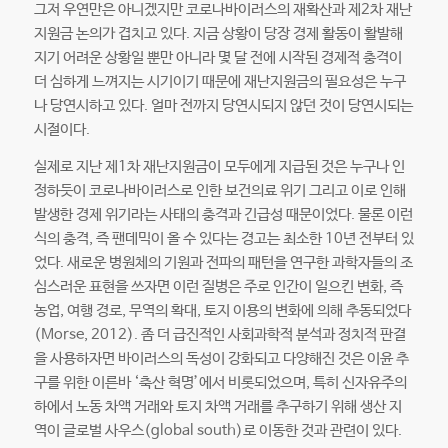
그저 우연만은 아니겠지만 코로나바이러스의 재확산과 제2차 재난
지원금 논의가 겹치고 있다. 지금 상황이 당장 경제 활동이 활발해
지기 어려운 상황일 뿐만 아니라 몇 달 전에 시작된 경제적 충격이
더 심하게 느껴지는 시기이기 때문에 재난지원금의 필요성은 누구
나 당연시하고 있다. 얼마 전까지 당연시되지 않던 것이 당연시되는
시절이다.
실제로 지난 제1차 재난지원금이 모두에게 지급된 것은 누구나 인
정하듯이 코로나바이러스로 인한 보건의료 위기 그리고 이로 인해
발생한 경제 위기라는 사태의 충격과 긴급성 때문이었다. 물론 이런
식의 충격, 즉 팬데믹이 올 수 있다는 경고는 최소한 10년 전부터 있
었다. 새로운 병원체의 기원과 전파의 패턴을 연구한 과학자들의 조
심스러운 표현을 쓰자면 이런 질병은 주로 인간이 일으킨 변화, 즉
농업, 여행 경로, 무역의 확대, 토지 이용의 변화에 의해 추동되었다
(Morse, 2012). 좀 더 급진적인 사회과학적 분석과 정치적 판결
을 사용하자면 바이러스의 독성이 강화되고 다양해진 것은 이윤 추
구를 위한 이른바 ‘축산 혁명’에서 비롯되었으며, 특히 신자유주의
하에서 노동 차액 거래와 토지 차액 거래를 추구하기 위해 생산 지
역이 글로벌 사우스(global south)로 이동한 것과 관련이 있다.