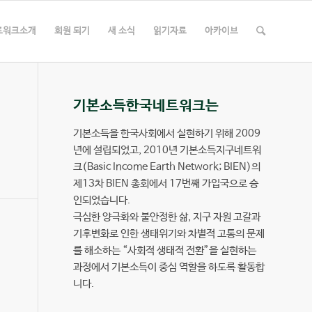
트워크소개
회원 되기
새 소식
읽기자료
아카이브
기본소득한국네트워크는
기본소득을 한국사회에서 실현하기 위해 2009
년에 설립되었고, 2010년 기본소득지구네트워
크(Basic Income Earth Network; BIEN)의
제13차 BIEN 총회에서 17번째 가입국으로 승
인되었습니다.
극심한 양극화와 불안정한 삶, 지구 자원 고갈과
기후변화로 인한 생태위기와 차별적 고통의 문제
를 해소하는 “사회적 생태적 전환”을 실현하는
과정에서 기본소득이 중심 역할을 하도록 활동합
니다.