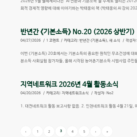
2026년 5월 월례세미나는 ‘AI 전환과 기본소득’을 주제로 열리는 2
회적 경제적 영향에 대해 이야기하는 박태웅의 책 <박태웅의 AI 강의 2
반년간 《기본소득》 No.20 (2026 상반기)
04/27/2026
/
1 코멘트
/
카테고리:
반년간 《기본소득》
,
새 소식
/
작성자
이번 《기본소득》 20호에서는 기본소득의 중요한 원칙인 무조건성에 대해,
본소득 사회실험 참가자들, 올해 시작된 농어촌기본소득 시범사업 주민들
지역네트워크 2026년 4월 활동소식
04/20/2026
/
카테고리:
지역네트워크소식
/
작성자:
No2
1. 대전네트워크 활동 보고사항 없음. 2. 인천네트워크 활동 4월 21일
‹
1
2
4
5
›
»
3