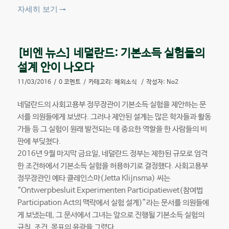
자세히 보기
→
[비엔 뉴스] 네덜란드: 기본소득 실험들의
설계 안이 나오다
11/03/2016
/
0 코멘트
/
카테고리:
해외소식
/
작성자:
No2
네덜란드의 사회고용부 정무장관이 기본소득 실험을 제안하는 문
서를 의원들에게 보냈다. 그러나 제안된 설계는 많은 학자들과 활동
가들 등 그 실험이 원래 발전되는 데 중요한 역할을 한 사람들의 비
판에 부딪쳤다.
2016년 9월 마지막 금요일, 네덜란드 정부는 제한된 규모로 엄격
한 조건하에서 기본소득 실험을 허용하기로 결정했다. 사회고용부
정무장관인 예타 클레인스마(Jetta Klijnsma) 씨는
“Ontwerpbesluit Experimenten Participatiewet(참여법
Participation Act의 맥락에서 실험 설계)”라는 문서를 의원들에
게 보냈는데, 그 문서에서 그녀는 앞으로 진행될 기본소득 실험의
규칙, 조건, 목표의 윤곽을 그렸다.