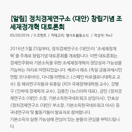
[알림] 정치경제연구소 <대안> 창립기념 조
세재정개혁 대토론회
05/20/2016
/
0 코멘트
/
카테고리:
행사&활동소식
/
작성자:
No2
2016년 5월 25일부터, 정치경제연구소 <대안>이 ‘조세재정개
혁’을 주제로 창립기념 대토론회를 개최합니다. 이번 대토론회는
경제민주화와 기본소득을 위한 조세재정개혁의 정당성과 가능성을
가늠하는 자리로 마련되었습니다. 베르너 래츠 (독일 금융과세시민
연합 코디네이터), 다니엘 라벤토스 (스페인 바로셀로나대학교 교
수) 등 해외연구자들과 유종일 (KDI 국제정책대학원 교수), 강병
구 (인하대 경제학과 교수), 김용진 (뉴스타파 대표), 금민 (정치경
제연구소 <대안> 소장, 기본소득한국네트워크 상임이사), 안효상
(정치경제연구소 <대안> 부소장, 기본소득한국네트워크 이사) 등
국내연구자 및 활동가들이 발표자로 참여합니다.
기본소득의 실현 가능성에 관심이 있는 분들의 관심을 부탁드립니
다.