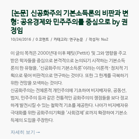
[논문] 신공화주의 기본소득론의 비판과 변
형: 공유경제와 민주주의를 중심으로 by 권
정임
10/24/2016
/
0 코멘트
/
카테고리:
연구논문
/
작성자:
No2
이 글의 목적은 2000년대 이후 페팃(Pettit) 및 그와 영향을 주고
받은 학자들을 중심으로 본격적으로 논의되기 시작하는 기본소득
론의 한 유형을, ‘신공화주의 기본소득론’이라는 이론적･정치적 기
획으로 묶어 비판적으로 연구하는 것이다. 또한 그 한계를 극복하기
위한 전망을 모색하는 것이다.
신공화주의는 전체론적 개인주의에 기초하여 비지배자유, 공동선,
법치, 민주주의 등과 같은 전통적인 공화주의의 쟁점들을 보다 정교
하게 발전시킬 수 있는 철학적 기초를 제공한다. 나아가 비지배자유
극대화를 위한 공화주의기획을 ‘사회경제’로까지 확장하여 기본소
득제의 도입을 주장한다.
자세히 보기
→