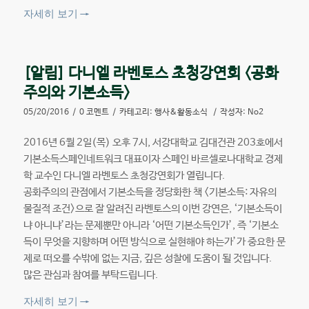
자세히 보기
→
[알림] 다니엘 라벤토스 초청강연회 <공화
주의와 기본소득>
05/20/2016
/
0 코멘트
/
카테고리:
행사&활동소식
/
작성자:
No2
2016년 6월 2일(목) 오후 7시, 서강대학교 김대건관 203호에서
기본소득스페인네트워크 대표이자 스페인 바르셀로나대학교 경제
학 교수인 다니엘 라벤토스 초청강연회가 열립니다.
공화주의의 관점에서 기본소득을 정당화한 책 <기본소득: 자유의
물질적 조건>으로 잘 알려진 라벤토스의 이번 강연은, ‘기본소득이
냐 아니냐’라는 문제뿐만 아니라 ‘어떤 기본소득인가’, 즉 ‘기본소
득이 무엇을 지향하며 어떤 방식으로 실현해야 하는가’가 중요한 문
제로 떠오를 수밖에 없는 지금, 깊은 성찰에 도움이 될 것입니다.
많은 관심과 참여를 부탁드립니다.
자세히 보기
→