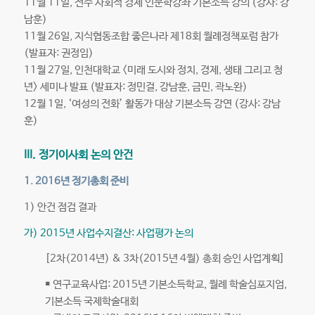
11월 11일, 전주 사회적 경제 인문학강좌 기본소득 강의 (강사: 강
남훈)
11월 26일, 지식협동조합 좋은나라 제18회 월례정책포럼 참가
(발표자: 권정임)
11월 27일, 인천대학교 <미래 도시와 정치, 경제, 생태 그리고 청
년> 세미나 발표 (발표자: 정민걸, 강남훈, 금민, 곽노완)
12월 1일, ‘여성의 전화’ 활동가 대상 기본소득 강연 (강사: 강남
훈)
III. 정기이사회 논의 안건
1. 2016년 정기총회 준비
1) 안건 점검 결과
가) 2015년 사업수지결산: 사업평가 논의
[2차(2014년) & 3차(2015년 4월) 총회 승인 사업계획]
￭ 연구교육사업: 2015년 기본소득학교, 월례 학술심포지엄,
기본소득 국제학술대회