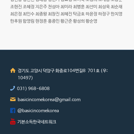
조현진 조혜정 지은주 천성아 최미라 최병훈 최선미 최성욱 최순재
최은정 최인수 최종왕 최창진 최혜진 탁금호 하윤정 하정구 한치영
한후원 함영림 현정훈 홍종민 황근준 황성희 황순영
경기도 고양시 덕양구 화중로104번길8 701호 (우:
10497)
031) 968-6808
basicincomekorea@gmail.com
@basicincomekorea
기본소득한국네트워크