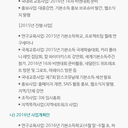
￭ 국내외 교류사업: 2016년 16차 비엔대회 준비
￭ 홍보사업: 대중강연, 기본소득 홍보 브로슈어 발간, 웹소식
지 발행
[2015년 진행 사업]
￭ 연구교육사업: 2015년 기본소득학교, 프로젝트팀 월례 연
구세미나
￭ 국제교류사업: 2015년 기본소득 국제학술대회, 카리 폴라
니 레빗 집담회, 칼 와이더키스트 강연회, 세계기본소득주간
참가, 2016년 16차 비엔대회 준비활동, 네덜란드 위트레흐
트 방문 및 그로트, 파레이스 방문 등
￭ 국내교류사업: 제7회 맑스코뮤날레 기본소득 세션 발표
￭ 홍보사업: 홈페이지 개편, SNS 활동 홍보, 웹소식지 발행,
지역/단체 강연
￭ 조직사업: 3차 임시총회
￭ 지역목적사업(지역네트워크 사업)
나) 2016년 사업계획안
￭ 연구교육사업: 2016년 기본소득학교(4월 말~6월 초, 하