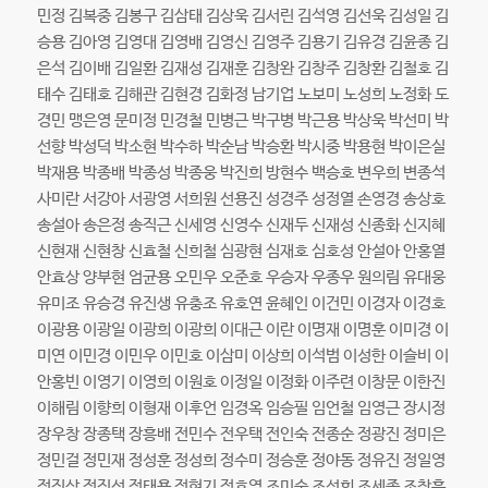
민정 김복중 김봉구 김삼태 김상욱 김서린 김석영 김선욱 김성일 김
승용 김아영 김영대 김영배 김영신 김영주 김용기 김유경 김윤종 김
은석 김이배 김일환 김재성 김재훈 김창완 김창주 김창환 김철호 김
태수 김태호 김해관 김현경 김화정 남기업 노보미 노성희 노정화 도
경민 맹은영 문미정 민경철 민병근 박구병 박근용 박상욱 박선미 박
선향 박성덕 박소현 박수하 박순남 박승환 박시중 박용현 박이은실
박재용 박종배 박종성 박종웅 박진희 방현수 백승호 변우희 변종석
사미란 서강아 서광영 서희원 선용진 성경주 성정열 손영경 송상호
송설아 송은정 송직근 신세영 신영수 신재두 신재성 신종화 신지혜
신현재 신현창 신효철 신희철 심광현 심재호 심호성 안설아 안홍열
안효상 양부현 엄균용 오민우 오준호 우승자 우종우 원의림 유대웅
유미조 유승경 유진생 유충조 유호연 윤혜인 이건민 이경자 이경호
이광용 이광일 이광희 이광희 이대근 이란 이명재 이명훈 이미경 이
미연 이민경 이민우 이민호 이삼미 이상희 이석범 이성한 이슬비 이
안홍빈 이영기 이영희 이원호 이정일 이정화 이주련 이창문 이한진
이해림 이향희 이형재 이후언 임경옥 임승필 임언철 임영근 장시정
장우창 장종택 장흥배 전민수 전우택 전인숙 전종순 정광진 정미은
정민걸 정민재 정성훈 정성희 정수미 정승훈 정야동 정유진 정일영
정진상 정진선 정태용 정현기 정효영 조미숙 조성희 조세종 조창훈