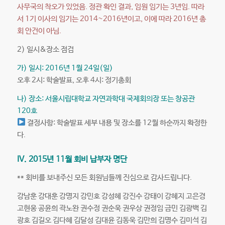
사무국의 착오가 있었음. 정관 확인 결과, 임원 임기는 3년임. 따라
서 1기 이사의 임기는 2014~2016년이고, 이에 따라 2016년 총
회 안건이 아님.
2) 일시&장소 점검
가) 일시: 2016년 1월 24일(일)
오후 2시: 학술발표, 오후 4시: 정기총회
나) 장소: 서울시립대학교 자연과학대 국제회의장 또는 창공관
120호
결정사항: 학술발표 세부 내용 및 장소를 12월 하순까지 확정한
다.
IV. 2015년 11월 회비 납부자 명단
** 회비를 보내주신 모든 회원님들께 진심으로 감사드립니다.
강남훈 강대훈 강명지 강민호 강성혜 강진수 강태이 강혜지 고은경
고현웅 공윤희 곽노완 권수정 권순욱 권우상 권정임 금민 김광백 김
광호 김길오 김다혜 김달성 김대윤 김동욱 김만희 김명수 김미석 김