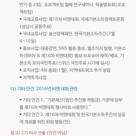
반기 등 2회), 프로젝트팀 월례 연구세미나, 학술발표회(프로
젝트팀)
￭ 국제교류사업: 제16차 비엔대회, 국제기본소득정책토론회
(성남시 공동주최)
￭ 국내교류사업: 총선정책제안, 한국기본소득주간(7월
4~10일)
￭ 홍보사업: 대중강연, SNS 활동 홍보, 웹소식지 발행, 기본소
득(BIKN & 제16차 비엔대회) 홍보 브로슈어 제작/배포, 기
본소득 모의국민투표(스위스 국민투표 시기에 실시)
￭ 조직사업: 4차 총회(1월), 지역네트워크 추가 설립
￭ 지역목적사업
다) 기타 안건: 2016년 비엔 대회 관련
￭ 기타 안건 1. “기본재산(법인 추진용 적립금) 가운데 일부
를 제16차 비엔대회 행사비로 사용한다.”
￭ 기타 안건 2. 제16차 비엔대회 및 한국기본소득주간의 성공
적 개최를 위한 회원 행동(안)
참고) 2기 이사 선출 (안건 아님)