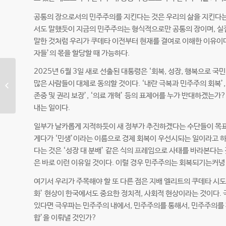
공통의 장으로서의 민주주의를 지킨다는 것은 우리의 삶을 지킨다는 것
서도 말했듯이 지금의 민주주의는 형식적으로만 공통의 장이며, 실질
말한 것처럼 우리가 쿠데타 이전부터 현재를 결여로 이해한 이유이다
자들’의 몫을 할당할 때 가능하다.
2025년 6월 3일 새로 선출된 대통령은 ‘회복, 성장, 행복으로 국
많은 사람들이 대체로 동의할 것이다. ‘내란 극복과 민주주의 회복’, ‘한
2025년 5월 회계 보고
존중 및 권리 보장’, ‘의료 개혁’ 등의 표제어를 누가 반대하겠는가
내는 일이다.
일부가 날카롭게 지적하듯이 새 정부가 추진하겠다는 수단들이 목표를
게다가 ‘민생’이라는 이름으로 경제 회복이 우선시되는 일이라고 하
다는 것은 ‘성장 대 분배’ 같은 식의 프레임으로 사태를 바라본다는
은 바로 이런 이유일 것이다. 이럴 경우 민주주의는 회복되기는커녕
여기서 우리가 주목해야 할 또 다른 점은 지배 엘리트의 쿠데타 시도
화’ 현상이 한국에서도 중요한 정치적, 사회적 현상이라는 것이다. 
있다면 극우파는 민주주의 내에서, 민주주의를 통해서, 민주주의를 
합’을 이뤄낼 것인가?