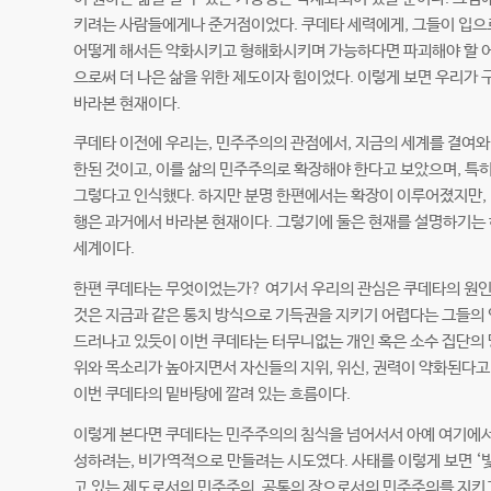
키려는 사람들에게나 준거점이었다. 쿠데타 세력에게, 그들이 입으
어떻게 해서든 약화시키고 형해화시키며 가능하다면 파괴해야 할 어
으로써 더 나은 삶을 위한 제도이자 힘이었다. 이렇게 보면 우리가
바라본 현재이다.
쿠데타 이전에 우리는, 민주주의의 관점에서, 지금의 세계를 결여와
한된 것이고, 이를 삶의 민주주의로 확장해야 한다고 보았으며, 특
그렇다고 인식했다. 하지만 분명 한편에서는 확장이 이루어졌지만, 
행은 과거에서 바라본 현재이다. 그렇기에 둘은 현재를 설명하기는 하
세계이다.
한편 쿠데타는 무엇이었는가? 여기서 우리의 관심은 쿠데타의 원인
것은 지금과 같은 통치 방식으로 기득권을 지키기 어렵다는 그들의 
드러나고 있듯이 이번 쿠데타는 터무니없는 개인 혹은 소수 집단의 
위와 목소리가 높아지면서 자신들의 지위, 위신, 권력이 약화된다
이번 쿠데타의 밑바탕에 깔려 있는 흐름이다.
이렇게 본다면 쿠데타는 민주주의의 침식을 넘어서서 아예 여기에서 
성하려는, 비가역적으로 만들려는 시도였다. 사태를 이렇게 보면 ‘빛
고 있는 제도로서의 민주주의, 공통의 장으로서의 민주주의를 지키