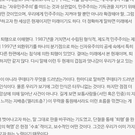
로는 ‘자유민주주의’를 떠드는 것과 상관없이, 민주주의는 기득권을 지키기 위
떤 것이었으며, 우리에게 민주주의는 지켜야 할 뿐만 아니라 확장해야 할, 그럼
 구하고자 한 세상은 현재이지만 미래이기도 하다. 더 정확하게 말하면 미래에서
 퇴행으로 이해했다. 1987년을 거치면서 수립된 형식적, 제도적 민주주의는 제
히 1997년 외환위기를 하나의 분기점으로 하는 신자유주의의 공세 속에서 특히
다른 한편에서는 침식에 의한 퇴행이 있었다. 결여는 미래에서 본 현재이며, 퇴
지만 같지 않다. 다시 말해 이런 두 현재의 겹침과 엇나감이 우리가 살고 있는
이 아니라 쿠데타가 무엇을 드러냈는가이다. 한마디로 말하면 쿠데타가 드러낸
인식이다. 물론 우리가 보기에 그런 인식은 터무니없는 것이다. 하지만 점점 더
망상에 의해 일어난 사건이 아니다. 길게 보면 보통사람들(서민 혹은 민중)의 지
고 느끼는 지배층(엘리트층?)이 무력을 통원해서라도 이런 흐름을 꺾겠다는 게
벗어나고자 하는, 말 그대로 판을 바꾸려는 기도였고, 단절을 통해 ‘퇴행’을 완
의 혁명’은 헌정 ‘수호’적이고, 보수적인 어떤 것이다. 그것은 우리가 이미 가지
고자 하는 노력이기 때문이다.