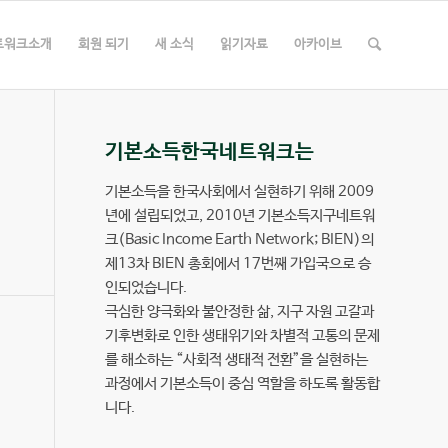
트워크소개
회원 되기
새 소식
읽기자료
아카이브
기본소득한국네트워크는
기본소득을 한국사회에서 실현하기 위해 2009
년에 설립되었고, 2010년 기본소득지구네트워
크(Basic Income Earth Network; BIEN)의
제13차 BIEN 총회에서 17번째 가입국으로 승
인되었습니다.
극심한 양극화와 불안정한 삶, 지구 자원 고갈과
기후변화로 인한 생태위기와 차별적 고통의 문제
를 해소하는 “사회적 생태적 전환”을 실현하는
과정에서 기본소득이 중심 역할을 하도록 활동합
니다.