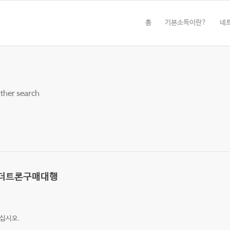
홈
기본소득이란?
네
other search
체테더트론구매대행
십시오.