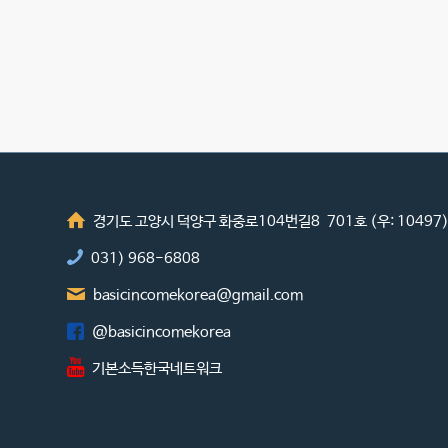
경기도 고양시 덕양구 화중로104번길8 701호 (우: 10497
031) 968-6808
basicincomekorea@gmail.com
@basicincomekorea
기본소득한국네트워크