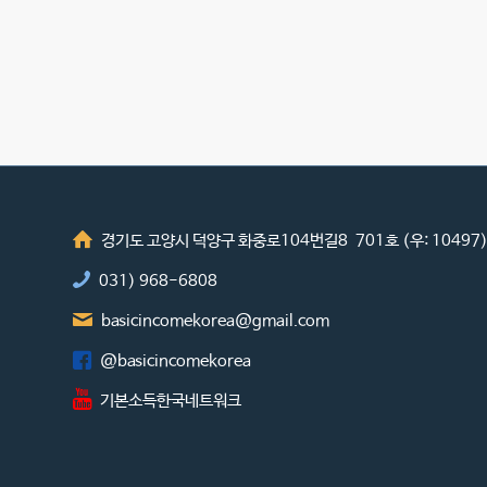
경기도 고양시 덕양구 화중로104번길8 701호 (우: 10497
031) 968-6808
basicincomekorea@gmail.com
@basicincomekorea
기본소득한국네트워크