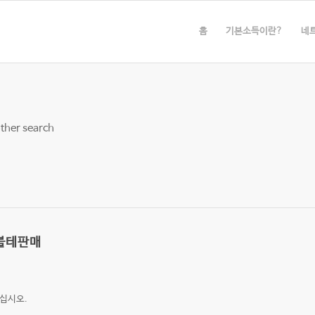
홈
기본소득이란?
네
other search
체블테판매
십시오.