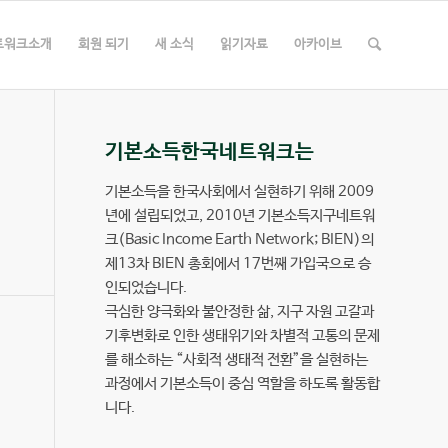
트워크소개
회원 되기
새 소식
읽기자료
아카이브
기본소득한국네트워크는
기본소득을 한국사회에서 실현하기 위해 2009
년에 설립되었고, 2010년 기본소득지구네트워
크(Basic Income Earth Network; BIEN)의
제13차 BIEN 총회에서 17번째 가입국으로 승
인되었습니다.
극심한 양극화와 불안정한 삶, 지구 자원 고갈과
기후변화로 인한 생태위기와 차별적 고통의 문제
를 해소하는 “사회적 생태적 전환”을 실현하는
과정에서 기본소득이 중심 역할을 하도록 활동합
니다.