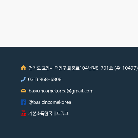
경기도 고양시 덕양구 화중로104번길8 701호 (우: 10497
031) 968-6808
basicincomekorea@gmail.com
@basicincomekorea
기본소득한국네트워크