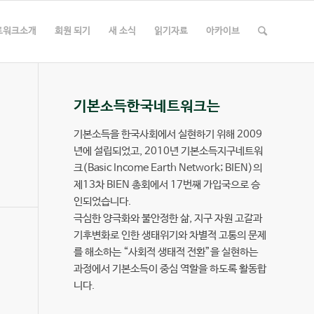
트워크소개
회원 되기
새 소식
읽기자료
아카이브
기본소득한국네트워크는
기본소득을 한국사회에서 실현하기 위해 2009
년에 설립되었고, 2010년 기본소득지구네트워
크(Basic Income Earth Network; BIEN)의
제13차 BIEN 총회에서 17번째 가입국으로 승
인되었습니다.
극심한 양극화와 불안정한 삶, 지구 자원 고갈과
기후변화로 인한 생태위기와 차별적 고통의 문제
를 해소하는 “사회적 생태적 전환”을 실현하는
과정에서 기본소득이 중심 역할을 하도록 활동합
니다.