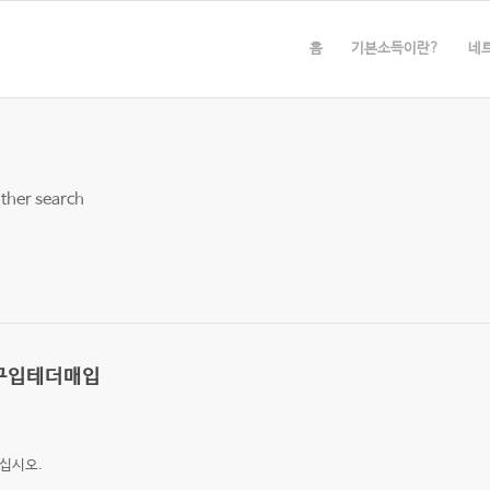
홈
기본소득이란?
네
other search
나구입테더매입
십시오.