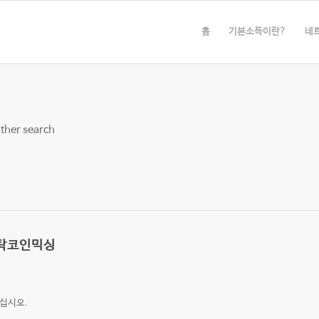
홈
기본소득이란?
네
other search
세탁코인믹싱
십시오.