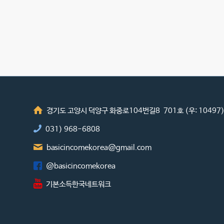
경기도 고양시 덕양구 화중로104번길8 701호 (우: 10497
031) 968-6808
basicincomekorea@gmail.com
@basicincomekorea
기본소득한국네트워크