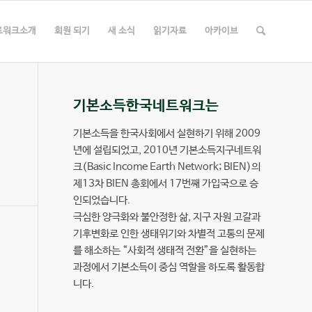
트워크소개
회원 되기
새 소식
읽기자료
아카이브
기본소득한국네트워크는
기본소득을 한국사회에서 실현하기 위해 2009
년에 설립되었고, 2010년 기본소득지구네트워
크(Basic Income Earth Network; BIEN)의
제13차 BIEN 총회에서 17번째 가입국으로 승
인되었습니다.
극심한 양극화와 불안정한 삶, 지구 자원 고갈과
기후변화로 인한 생태위기와 차별적 고통의 문제
를 해소하는 “사회적 생태적 전환”을 실현하는
과정에서 기본소득이 중심 역할을 하도록 활동합
니다.